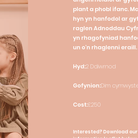
plant a phobl ifanc. 
hyn yn hanfodol ar gy
raglen Adnoddau Cyf
yn rhagofyniad hanfod
un o'n rhaglenni eraill.
Hyd:
2 Ddiwrnod
Gofynion:
Dim cymwyste
Cost:
£250
Interested? Download our