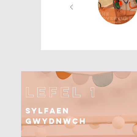
LEFEL 1
SYLFAEN
GWYDNWCH