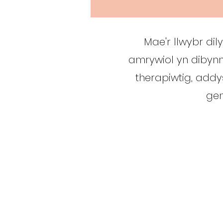
Mae'r llwybr dil
amrywiol yn dibynn
therapiwtig, addy
gen