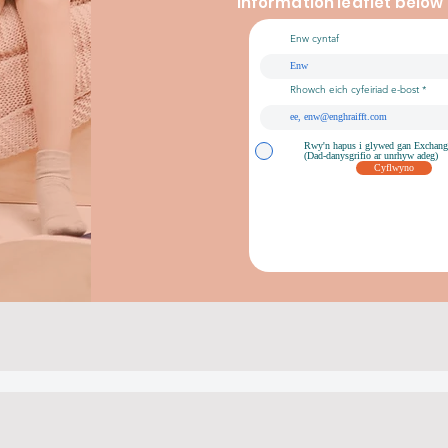
information leaflet below
Enw cyntaf
Rhowch eich cyfeiriad e-bost
Rwy'n hapus i glywed gan Exchang
(Dad-danysgrifio ar unrhyw adeg)
Cyflwyno