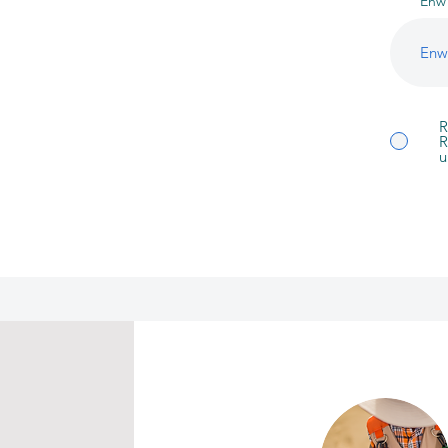
Enw 
R
R
u