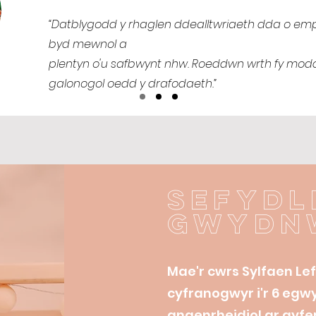
“Datblygodd y rhaglen ddealltwriaeth dda o emp
byd mewnol a
plentyn o'u safbwynt nhw. Roeddwn wrth fy mo
galonogol oedd y drafodaeth.”
Sefydl
Gwydn
Mae'r cwrs Sylfaen Lef
cyfranogwyr i'r 6 egw
angenrheidiol ar gyfer