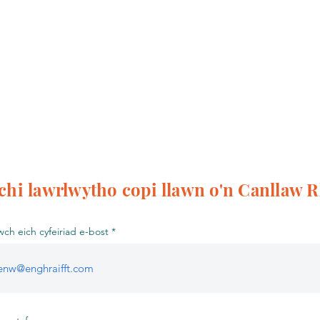
chi lawrlwytho copi llawn o'n Canllaw 
ch eich cyfeiriad e-bost