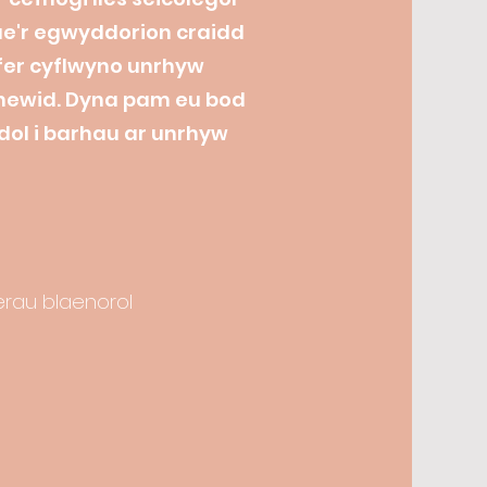
Mae'r egwyddorion craidd
fer cyflwyno unrhyw
newid. Dyna pam eu bod
ol i barhau ar unrhyw
rau blaenorol