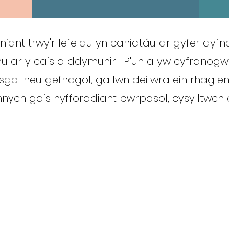
yniant trwy'r lefelau yn caniatáu ar gyfer dy
u ar y cais a ddymunir. P'un a yw cyfranogw
sgol neu gefnogol, gallwn deilwra ein rhaglen
nych gais hyfforddiant pwrpasol, cysylltwch â