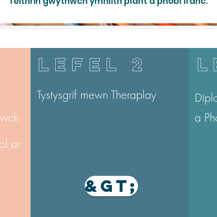
feithrin gwytnwch ymhlith plant a phobl ifanc.
LEFEL 2
L
Tystysgrif mewn Theraplay
Dipl
nwch
a Ph
ol ar
&gt;