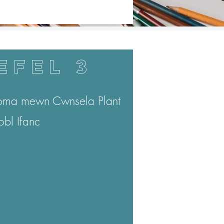
EFEL 3
oma mewn Cwnsela Plant
obl Ifanc