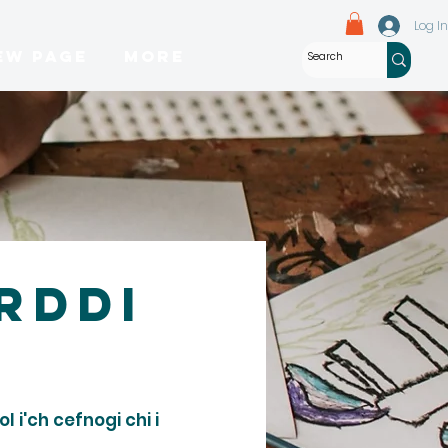
Log In
ew Page
More
rddi
i'ch cefnogi chi i