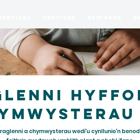
Services
Services
New Page
N
lenni hyffo
hymwysterau
raglenni a chymwysterau wedi'u cynllunio'n benodol 