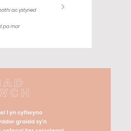
athi ac ystyried
dd pa mor
iad
wch
el 1 yn cyflwyno
yddor graidd sy'n
 cefnogi lles seicolegol