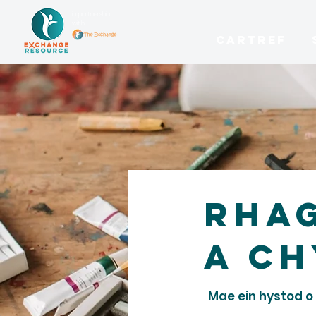
in partnership
with
CARTREF
Rhag
a c
Mae ein hystod o 