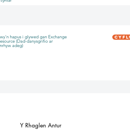
cyntaf
wy'n hapus i glywed gan Exchange
Cyf
esource (Dad-danysgrifio ar
nrhyw adeg)
Y Rhaglen Antur