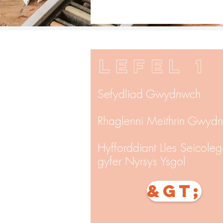
LEFEL 1
Sefydliad Gwydnwch
Rhaglenni Meithrin Gwyd
Hyfforddiant Lles Seicoleg
gyfer
Nyrsys Ysgol
&gt;