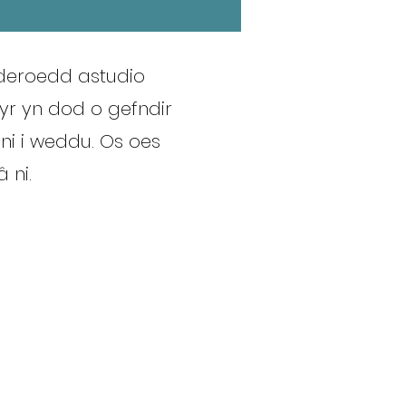
fnderoedd astudio
yr yn dod o gefndir
ni i weddu. Os oes
 ni.